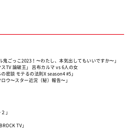
アイドル鬼ごっこ2023！〜わたし、本気出してもいいですか〜」
V 論破王」 呂布カルマ vs 6人の女
談 モテるの法則X season4 #5」
タロウ〜スター近況（秘）報告〜」
ー２」
ROCK TV」