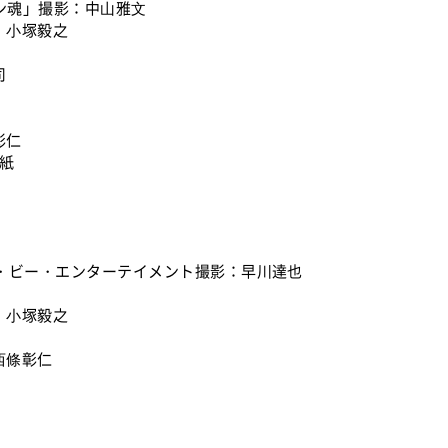
ビアン魂」撮影：中⼭雅⽂
影：⼩塚毅之
司
彰仁
表紙
7.7 エー・ビー・エンターテイメント撮影：早川達也
影：⼩塚毅之
：⻄條彰仁