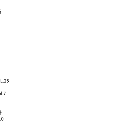
所
L.25
l.7
号
10